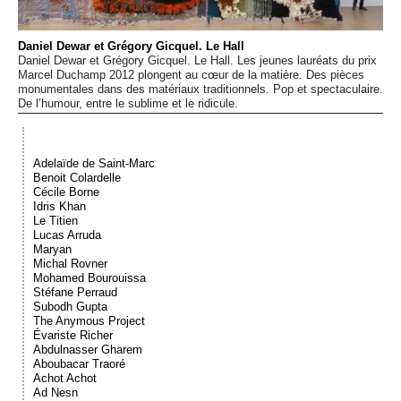
Événements
Daniel Dewar et Grégory Gicquel. Le Hall
Daniel Dewar et Grégory Gicquel. Le Hall. Les jeunes lauréats du prix
Sacré
Marcel Duchamp 2012 plongent au cœur de la matière. Des pièces
monumentales dans des matériaux traditionnels. Pop et spectaculaire.
De l’humour, entre le sublime et le ridicule.
Cousinages
Adelaïde de Saint-Marc
Benoit Colardelle
Cécile Borne
Idris Khan
Le Titien
Lucas Arruda
Maryan
Michal Rovner
Mohamed Bourouissa
Stéfane Perraud
Subodh Gupta
The Anymous Project
Évariste Richer
Abdulnasser Gharem
Aboubacar Traoré
Achot Achot
Ad Nesn