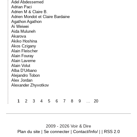
Adel Abdessemed
Adrian Paci
Adrien M & Claire B.
Adrien Mondot et Claire Bardaine
Agathon Agathon
Ai Weiwei
Aida Muluneh
Akarova
Akiko Hoshina
Akos Czigany
Alain Fleischer
Alain Fouray
Alain Laverne
Alain Volut
Alba D’Urbano
Alejandro Tobon
Alex Jordan
Alexander Zhyvotkov
1
2
3
4
5
6
7
8
9
…
20
2009 - 2026 Voir & Dire
Plan du site
|
Se connecter
|
Contact/Info/
| |
RSS 2.0