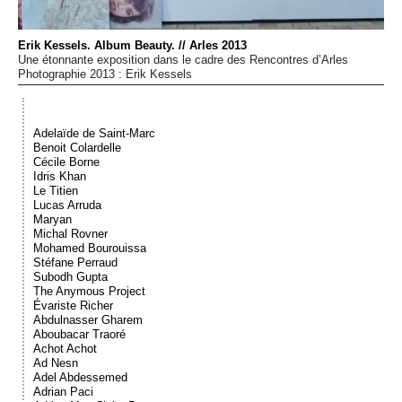
Événements
Erik Kessels. Album Beauty. // Arles 2013
Une étonnante exposition dans le cadre des Rencontres d’Arles
Sacré
Photographie 2013 : Erik Kessels
Cousinages
Adelaïde de Saint-Marc
Benoit Colardelle
Cécile Borne
Idris Khan
Le Titien
Lucas Arruda
Maryan
Michal Rovner
Mohamed Bourouissa
Stéfane Perraud
Subodh Gupta
The Anymous Project
Évariste Richer
Abdulnasser Gharem
Aboubacar Traoré
Achot Achot
Ad Nesn
Adel Abdessemed
Adrian Paci