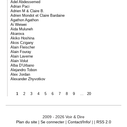
Adel Abdessemed
Adrian Paci
Adrien M & Claire B.
Adrien Mondot et Claire Bardaine
Agathon Agathon
Ai Weiwei
Aida Muluneh
Akarova
Akiko Hoshina
Akos Czigany
Alain Fleischer
Alain Fouray
Alain Laverne
Alain Volut
Alba D’Urbano
Alejandro Tobon
Alex Jordan
Alexander Zhyvotkov
1
2
3
4
5
6
7
8
9
…
20
2009 - 2026 Voir & Dire
Plan du site
|
Se connecter
|
Contact/Info/
| |
RSS 2.0