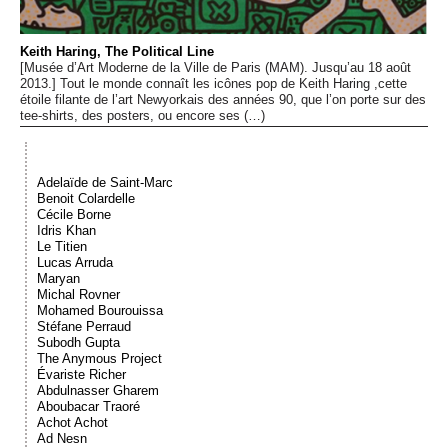
Événements
Keith Haring, The Political Line
[Musée d’Art Moderne de la Ville de Paris (MAM). Jusqu’au 18 août
Sacré
2013.] Tout le monde connaît les icônes pop de Keith Haring ,cette
étoile filante de l’art Newyorkais des années 90, que l’on porte sur des
tee-shirts, des posters, ou encore ses (…)
Cousinages
Adelaïde de Saint-Marc
Benoit Colardelle
Cécile Borne
Idris Khan
Le Titien
Lucas Arruda
Maryan
Michal Rovner
Mohamed Bourouissa
Stéfane Perraud
Subodh Gupta
The Anymous Project
Évariste Richer
Abdulnasser Gharem
Aboubacar Traoré
Achot Achot
Ad Nesn