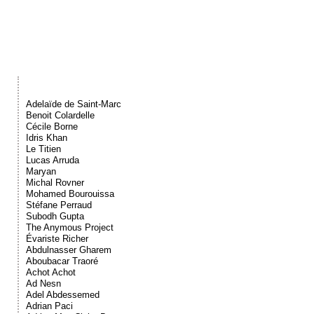
Événements
Sacré
Cousinages
Adelaïde de Saint-Marc
Benoit Colardelle
Cécile Borne
Idris Khan
Le Titien
Lucas Arruda
Maryan
Michal Rovner
Mohamed Bourouissa
Stéfane Perraud
Subodh Gupta
The Anymous Project
Évariste Richer
Abdulnasser Gharem
Aboubacar Traoré
Achot Achot
Ad Nesn
Adel Abdessemed
Adrian Paci