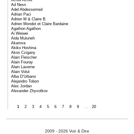
Ad Nesn
Adel Abdessemed
Adrian Paci
Adrien M & Claire B.
Adrien Mondot et Claire Bardaine
Agathon Agathon
Ai Weiwei
Aida Muluneh
Akarova
Akiko Hoshina
Akos Czigany
Alain Fleischer
Alain Fouray
Alain Laverne
Alain Volut
Alba D’Urbano
Alejandro Tobon
Alex Jordan
Alexander Zhyvotkov
1
2
3
4
5
6
7
8
9
…
20
2009 - 2026 Voir & Dire