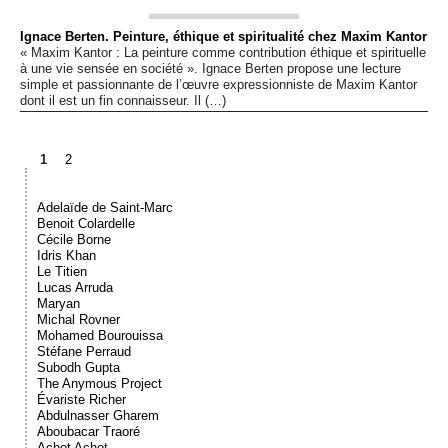
Ignace Berten. Peinture, éthique et spiritualité chez Maxim Kantor
« Maxim Kantor : La peinture comme contribution éthique et spirituelle
à une vie sensée en société ». Ignace Berten propose une lecture
simple et passionnante de l’œuvre expressionniste de Maxim Kantor
dont il est un fin connaisseur. Il (…)
1
2
Adelaïde de Saint-Marc
Benoit Colardelle
Cécile Borne
Idris Khan
Le Titien
Lucas Arruda
Maryan
Michal Rovner
Mohamed Bourouissa
Stéfane Perraud
Subodh Gupta
The Anymous Project
Évariste Richer
Abdulnasser Gharem
Aboubacar Traoré
Achot Achot