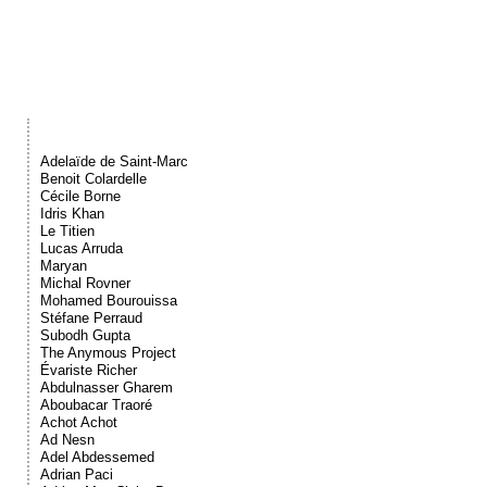
Événements
Sacré
Cousinages
Adelaïde de Saint-Marc
Benoit Colardelle
Cécile Borne
Idris Khan
Le Titien
Lucas Arruda
Maryan
Michal Rovner
Mohamed Bourouissa
Stéfane Perraud
Subodh Gupta
The Anymous Project
Évariste Richer
Abdulnasser Gharem
Aboubacar Traoré
Achot Achot
Ad Nesn
Adel Abdessemed
Adrian Paci