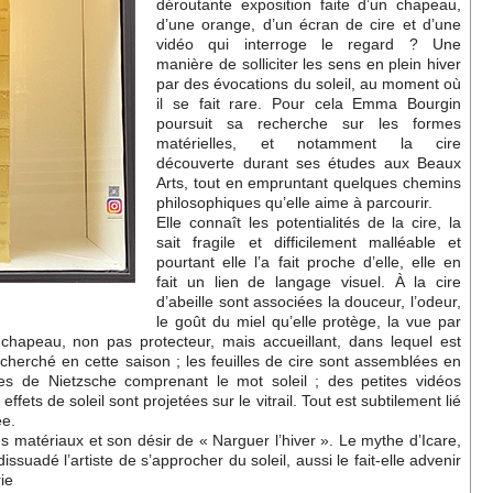
déroutante exposition faite d’un chapeau,
d’une orange, d’un écran de cire et d’une
vidéo qui interroge le regard ? Une
manière de solliciter les sens en plein hiver
par des évocations du soleil, au moment où
il se fait rare. Pour cela Emma Bourgin
poursuit sa recherche sur les formes
matérielles, et notamment la cire
découverte durant ses études aux Beaux
Arts, tout en empruntant quelques chemins
philosophiques qu’elle aime à parcourir.
Elle connaît les potentialités de la cire, la
sait fragile et difficilement malléable et
pourtant elle l’a fait proche d’elle, elle en
fait un lien de langage visuel. À la cire
d’abeille sont associées la douceur, l’odeur,
le goût du miel qu’elle protège, la vue par
chapeau, non pas protecteur, mais accueillant, dans lequel est
cherché en cette saison ; les feuilles de cire sont assemblées en
ases de Nietzsche comprenant le mot soleil ; des petites vidéos
ffets de soleil sont projetées sur le vitrail. Tout est subtilement lié
ée.
 les matériaux et son désir de « Narguer l’hiver ». Le mythe d’Icare,
issuadé l’artiste de s’approcher du soleil, aussi le fait-elle advenir
ie