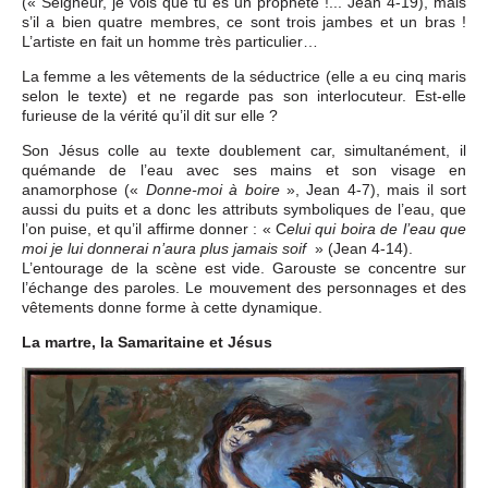
(« Seigneur, je vois que tu es un prophète !... Jean 4-19), mais
s’il a bien quatre membres, ce sont trois jambes et un bras !
L’artiste en fait un homme très particulier…
La femme a les vêtements de la séductrice (elle a eu cinq maris
selon le texte) et ne regarde pas son interlocuteur. Est-elle
furieuse de la vérité qu’il dit sur elle ?
Son Jésus colle au texte doublement car, simultanément, il
quémande de l’eau avec ses mains et son visage en
anamorphose («
», Jean 4-7), mais il sort
Donne-moi à boire
aussi du puits et a donc les attributs symboliques de l’eau, que
l’on puise, et qu’il affirme donner : « C
elui qui boira de l’eau que
» (Jean 4-14).
moi je lui donnerai n’aura plus jamais soif
L’entourage de la scène est vide. Garouste se concentre sur
l’échange des paroles. Le mouvement des personnages et des
vêtements donne forme à cette dynamique.
La martre, la Samaritaine et Jésus