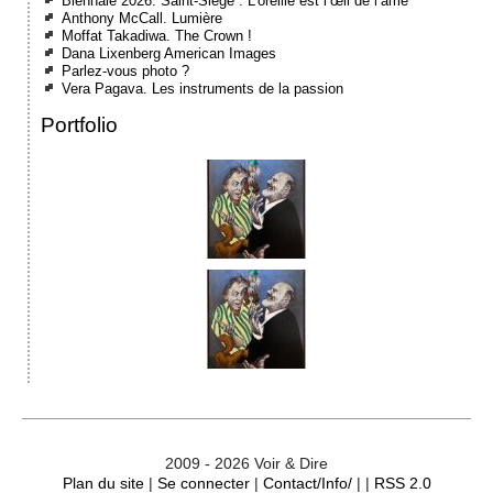
Biennale 2026. Saint-Siège : L’oreille est l’œil de l’âme
Anthony McCall. Lumière
Moffat Takadiwa. The Crown !
Dana Lixenberg American Images
Parlez-vous photo ?
Vera Pagava. Les instruments de la passion
Portfolio
2009 - 2026 Voir & Dire
Plan du site
|
Se connecter
|
Contact/Info/
| |
RSS 2.0