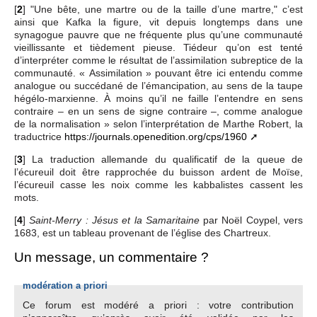
[
2
]
"Une bête, une martre ou de la taille d’une martre," c’est
ainsi que Kafka la figure, vit depuis longtemps dans une
synagogue pauvre que ne fréquente plus qu’une communauté
vieillissante et tièdement pieuse. Tiédeur qu’on est tenté
d’interpréter comme le résultat de l’assimilation subreptice de la
communauté. « Assimilation » pouvant être ici entendu comme
analogue ou succédané de l’émancipation, au sens de la taupe
hégélo-marxienne. À moins qu’il ne faille l’entendre en sens
contraire – en un sens de signe contraire –, comme analogue
de la normalisation » selon l’interprétation de Marthe Robert, la
traductrice
https://journals.openedition.org/cps/1960
[
3
]
La traduction allemande du qualificatif de la queue de
l’écureuil doit être rapprochée du buisson ardent de Moïse,
l’écureuil casse les noix comme les kabbalistes cassent les
mots.
[
4
]
par Noël Coypel, vers
Saint-Merry : Jésus et la Samaritaine
1683, est un tableau provenant de l’église des Chartreux​.
Un message, un commentaire ?
modération a priori
Ce forum est modéré a priori : votre contribution