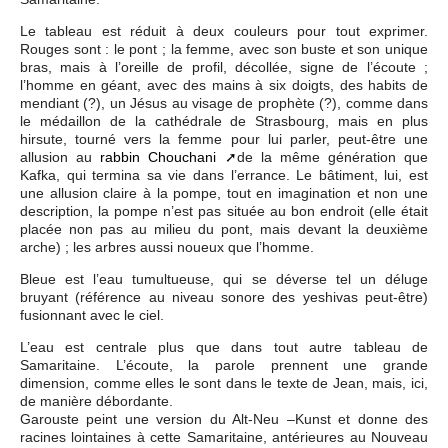
Le tableau est réduit à deux couleurs pour tout exprimer.
Rouges sont : le pont ; la femme, avec son buste et son unique
bras, mais à l’oreille de profil, décollée, signe de l’écoute ;
l’homme en géant, avec des mains à six doigts, des habits de
mendiant (?), un Jésus au visage de prophète (?), comme dans
le médaillon de la cathédrale de Strasbourg, mais en plus
hirsute, tourné vers la femme pour lui parler, peut-être une
allusion au
rabbin Chouchani
de la même génération que
Kafka, qui termina sa vie dans l’errance. Le bâtiment, lui, est
une allusion claire à la pompe, tout en imagination et non une
description, la pompe n’est pas située au bon endroit (elle était
placée non pas au milieu du pont, mais devant la deuxième
arche) ; les arbres aussi noueux que l’homme.
Bleue est l’eau tumultueuse, qui se déverse tel un déluge
bruyant (référence au niveau sonore des yeshivas peut-être)
fusionnant avec le ciel.
L’eau est centrale plus que dans tout autre tableau de
Samaritaine. L’écoute, la parole prennent une grande
dimension, comme elles le sont dans le texte de Jean, mais, ici,
de manière débordante.
Garouste peint une version du Alt-Neu –Kunst et donne des
racines lointaines à cette Samaritaine, antérieures au Nouveau