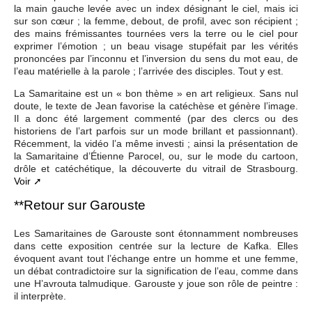
la main gauche levée avec un index désignant le ciel, mais ici
sur son cœur ; la femme, debout, de profil, avec son récipient ;
des mains frémissantes tournées vers la terre ou le ciel pour
exprimer l’émotion ; un beau visage stupéfait par les vérités
prononcées par l’inconnu et l’inversion du sens du mot eau, de
l’eau matérielle à la parole ; l’arrivée des disciples. Tout y est.
La Samaritaine est un « bon thème » en art religieux. Sans nul
doute, le texte de Jean favorise la catéchèse et génère l’image.
Il a donc été largement commenté (par des clercs ou des
historiens de l’art parfois sur un mode brillant et passionnant).
Récemment, la vidéo l’a même investi ; ainsi la présentation de
la Samaritaine d’Étienne Parocel, ou, sur le mode du cartoon,
drôle et catéchétique, la découverte du vitrail de Strasbourg.
Voir
**Retour sur Garouste
Les Samaritaines de Garouste sont étonnamment nombreuses
dans cette exposition centrée sur la lecture de Kafka. Elles
évoquent avant tout l’échange entre un homme et une femme,
un débat contradictoire sur la signification de l’eau, comme dans
une H’avrouta talmudique. Garouste y joue son rôle de peintre :
il interprète.