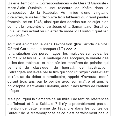
Galerie Templon, « Correspondances » de Gérard Garouste -
Marc-Alain Ouaknin : une relecture de Kafka dans la
perspective de la Kabbale. Au milieu d’une vingtaine
d’œuvres, le visiteur découvre trois tableaux du grand peintre
français, né en 1946, ainsi que des dessins sur ce sujet bien
connu : la rencontre entre Jésus et la Samaritaine. Serait-ce
un sujet très actuel ou un effet de mode ? Et surtout quel lien
avec Kafka ?
Tout est énigmatique dans l’exposition ([lire l’article de V&D
Gérard Garouste. Le banquet (1/2)
>>>
: la situation des personnages, les multiples symboles, les
animaux et les lieux, le mélange des époques, la variété des
tailles des tableaux, et bien sûr les manières de peindre qui
tiennent du classique, du figuratif, de l’abstraction.
L’étrangeté est levée par le film qui conclut l’expo : celle-ci est
le résultat du débat contradictoire, appelé H’avrouta, mené
durant trois ans par le peintre avec son maître et ami, le
philosophe Marc-Alain Ouaknin, autour des textes de l’auteur
thèque.
Mais pourquoi la Samaritaine au milieu de tant de références
au Talmud et à la Kabbale ? Il n’y a probablement pas de
mention de cette femme de l’évangile dans les contes de
l’auteur de la Métamorphose et ce n’est certainement pas la