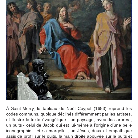
À Saint-Merry, le tableau de Noël Coypel (1683) reprend les
codes communs, quoique déclinés différemment par les artistes,
et illustre le texte évangélique : un paysage, avec des arbres ;
un puits - celui de Jacob qui est lui-même à l’origine d’une belle
iconographie - et sa margelle ; un Jésus, doux et empathique
assis de profil sur le puits, la main droite appuyée sur le puits et