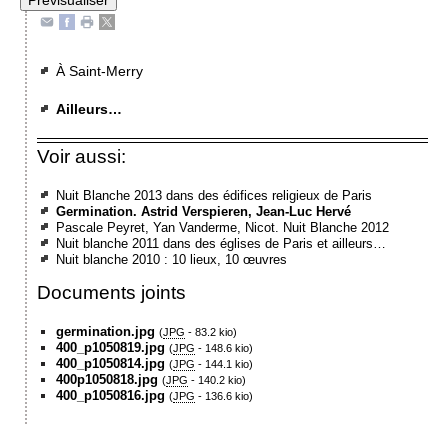
À Saint-Merry
Ailleurs…
Voir aussi:
Nuit Blanche 2013 dans des édifices religieux de Paris
Germination. Astrid Verspieren, Jean-Luc Hervé
Pascale Peyret, Yan Vanderme, Nicot. Nuit Blanche 2012
Nuit blanche 2011 dans des églises de Paris et ailleurs…
Nuit blanche 2010 : 10 lieux, 10 œuvres
Documents joints
germination.jpg
(
JPG
-
83.2 kio
)
400_p1050819.jpg
(
JPG
-
148.6 kio
)
400_p1050814.jpg
(
JPG
-
144.1 kio
)
400p1050818.jpg
(
JPG
-
140.2 kio
)
400_p1050816.jpg
(
JPG
-
136.6 kio
)