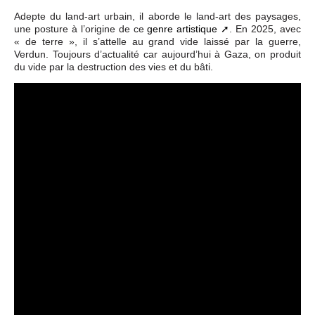
Adepte du land-art urbain, il aborde le land-art des paysages,
une posture à l’origine de ce
genre artistique
. En 2025, avec
« de terre », il s’attelle au grand vide laissé par la guerre,
Verdun. Toujours d’actualité car aujourd’hui à Gaza, on produit
du vide par la destruction des vies et du bâti.