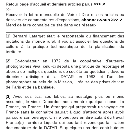
Retour page d’accueil et derniers articles parus
>>>
>>
Recevoir la lettre mensuelle de Voir et Dire et ses articles ou
dossiers de commentaires d’expositions,
abonnez-vous >>>
Merci de faire connaître ce site dans vos réseaux.
[
1
]
Bernard Latarget était le responsable du financement des
mutations du monde rural, il voulait associer les questions de
culture à la pratique technocratique de la planification du
territoire
[
2
]
Co-fondateur en 1972 de la coopérative d’auteurs-
photographes Viva, celui-ci débuta une pratique de reportage et
aborda de multiples questions de société au quotidien ; devenu
directeur artistique à la DATAR en 1983 et l’un des
photographes au sein de la Mission, il réalisa des prises de vue
de Paris et de sa banlieue.
[
3
]
Avec ses tics, ses lubies, sa nostalgie plus ou moins
assumée, le vieux Depardon nous montre quelque chose. La
France, sa France. Un étranger qui préparerait un voyage en
France sans la connaître saurait à quoi s’attendre après avoir
parcouru son ouvrage. On ne peut pas en dire autant du travail
France(s) Territoire Liquide qui pourtant revendique la filiation
documentaire de la DATAR. Si quelques-uns des contributeurs