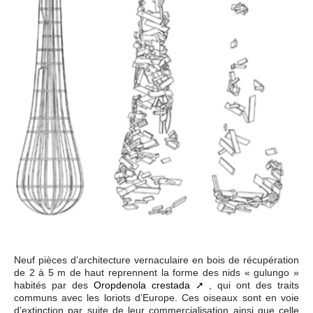
Neuf pièces d’architecture vernaculaire en bois de récupération
de 2 à 5 m de haut reprennent la forme des nids « gulungo »
habités par des
Oropdenola crestada
, qui ont des traits
communs avec les loriots d’Europe. Ces oiseaux sont en voie
d’extinction par suite de leur commercialisation ainsi que celle