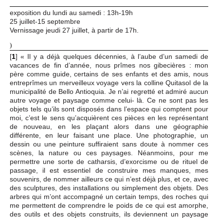
exposition du lundi au samedi : 13h-19h
25 juillet-15 septembre
Vernissage jeudi 27 juillet, à partir de 17h.
)
[
1
]
« Il y a déjà quelques décennies, à l’aube d’un samedi de
vacances de fin d’année, nous prîmes nos gibecières : mon
père comme guide, certains de ses enfants et des amis, nous
entreprîmes un merveilleux voyage vers la colline Quitasol de la
municipalité de Bello Antioquia. Je n’ai regretté et admiré aucun
autre voyage et paysage comme celui- là. Ce ne sont pas les
objets tels qu’ils sont disposés dans l’espace qui comptent pour
moi, c’est le sens qu’acquièrent ces pièces en les représentant
de nouveau, en les plaçant alors dans une géographie
différente, en leur faisant une place. Une photographie, un
dessin ou une peinture suffiraient sans doute à nommer ces
scènes, la nature ou ces paysages. Néanmoins, pour me
permettre une sorte de catharsis, d’exorcisme ou de rituel de
passage, il est essentiel de construire mes manques, mes
souvenirs, de nommer ailleurs ce qui n’est déjà plus, et ce, avec
des sculptures, des installations ou simplement des objets. Des
arbres qui m’ont accompagné un certain temps, des roches qui
me permettent de comprendre le poids de ce qui est amorphe,
des outils et des objets construits, ils deviennent un paysage