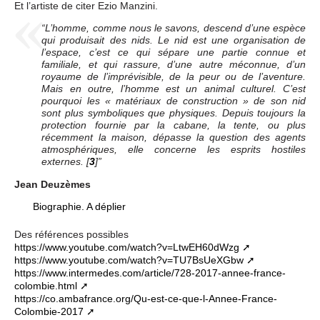
Et l’artiste de citer Ezio Manzini.
“L’homme, comme nous le savons, descend d’une espèce
qui produisait des nids. Le nid est une organisation de
l’espace, c’est ce qui sépare une partie connue et
familiale, et qui rassure, d’une autre méconnue, d’un
royaume de l’imprévisible, de la peur ou de l’aventure.
Mais en outre, l’homme est un animal culturel. C’est
pourquoi les « matériaux de construction » de son nid
sont plus symboliques que physiques. Depuis toujours la
protection fournie par la cabane, la tente, ou plus
récemment la maison, dépasse la question des agents
atmosphériques, elle concerne les esprits hostiles
externes.
[
3
]
”
Jean Deuzèmes
Biographie. A déplier
Des références possibles
https://www.youtube.com/watch?v=LtwEH60dWzg
https://www.youtube.com/watch?v=TU7BsUeXGbw
https://www.intermedes.com/article/728-2017-annee-france-
colombie.html
https://co.ambafrance.org/Qu-est-ce-que-l-Annee-France-
Colombie-2017