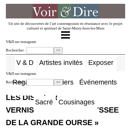
Un site de découvertes de l’art contemporain en résonance avec le projet
culturel et spirituel de Saint-Merry-hors-les-Murs
☰
V & D
V&D sur instagram
Rechercher :
Artistes invités
V & D
Artistes invités
Exposer
V&D sur instagram
Exposer
Regarder
Dossiers
Événements
Rechercher :
LES DISCOURS DU
Regarder
Sacré
Cousinages
VERNISSAGE DE « L’ODYSSEE
Dossiers
DE LA GRANDE OURSE »