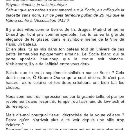
Soyons simples, je vais te tutoyer.
Sais-tu que ton bateau s’est amarré sur le Socle, au milieu de la
placette sans nom, sur ce petit territoire public de 25 m2 que la
Ville a confié à l’Association 6M3 ?
Il y a des villes comme Berne, Berlin, Bruges, Madrid et même
Dinard qui t’ont pris comme symbole. Toi, tu as eu la grande
élégance de te glisser, dans le symbole même de la Ville de
Paris, un bateau.
Et en plus, tu as mis dans ton bateau tout un univers de ces
petits immeubles typiquement urbains. Le Socle blanc qui te
porte apprécie beaucoup que la coque soit blanche.
Visiblement, il y a de l’affinité entre vous deux.
Sais-tu que tu es la septième installation sur ce Socle ? Cela
doit te parler, Ô Grande Ourse qui a sept étoiles. Si c’est par
hasard, alors celui-ci et tes deux créateurs ont bien fait les
choses.
Nous sommes très impressionnés par ta grande taille, et par ton
revêtement dans l’esprit du temps : du fait-main, du low-tech et
du réemploi.
Mais dis-moi pourquoi t’es-tu décrochée de la voute céleste ?
Parce qu’on n’arrivait plus à te voir depuis une ville trop
éclairée ?
Pourquoi es-tu venue visiter une terre qui ne tourne plus rond,