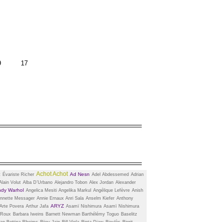
9
17
Achot Achot
Ad Nesn
t
Évariste Richer
Adel Abdessemed
Adrian
Alain Volut
Alba D’Urbano
Alejandro Tobon
Alex Jordan
Alexander
dy Warhol
Angelica Mesiti
Angelika Markul
Angélique Lefèvre
Anish
nnette Messager
Annie Ernaux
Anri Sala
Anselm Kiefer
Anthony
ARYZ
Arte Povera
Arthur Jafa
Asamï Nishimura
Asamï Nishimura
 Roux
Barbara Iweins
Barnett Newman
Barthélémy Toguo
Baselitz
man
Bettina Rheims
Bijoy Jain
Bill Viola
Binta Diaw
Bioulès
Birgit