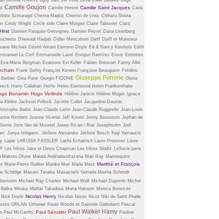
Camille Goujon
Camille Saint Jacques
li
Camille Henrot
Carla
rlotte Szmaragd
Chema Madoz
Chemin de croix
Chiharu Shiota
an
Cindy Wright
Circle side
Claire Morgan
Claire Tabouret
Clara
irst
Damien Pasquier-Desvignes
Damien Peyret
Dana Lixenberg
schiens
Dhewadi Hadjab
Didier Mencoboni
Djeff
Djeff et Monsieur
uane Michals
Désiré Amani
Eamonn Doyle
Ed & Nancy Kienholz
Edith
mmanuel Le Cerf
Emmanuelle Lainé
Enrique Ramírez
Ensor
Entretien
Eva-Maria Bergman
Evatsora
Evi Keller
Fabien Breuvart
Fanny Allié
echain
Frank Gehry
François Kenesi
Françoise Beauguion
Frédéric
Giuseppe Penone
 Barbier
Gina Pane
Giorgio FIDONE
Gloria
eeck
Harry Callahan
HeHe
Helen Eastwood
Helen Frankenthaler
ugo Bonamin
Hugo Verlinde
Hélène Janicot
Hélène Mugot
Ignace
la Klinke
Jackson Pollock
Jacotte Collet
Jacqueline Dauriac
ristophe Ballot
Jean-Claude Liehn
Jean-Claude Ruggirello
Jean-Louis
anne Rimbert
Jeanne Vicerial
Jeff Koons
Jenny Bourassin
Jephan de
Giorno
Joris Van de Moortel
Josep Ricart i Rial
Josephsohn
Joël
arc
Junya Ishigami,
Jérôme Alexandre
Jérôme Bosch
Keiji Yamauchi
ry
Lapie
LARISSA FASSLER
Latifa Echakhch
Laure Prouvost
Laure
P
Les frères Jake et Dinos Chapman
Les frères Slodtz
LeSocle.paris
i
Makoto Ofune
Malala Andrialavidrazana
Man Ray
Mannequins
Marithé et François
et
Marie-Pierre Guillon
Mariko Mori
Mario Merz
ne Schildge
Masato Tanaka
Masayoshi Yamada
Masha Schmidt
iberstein
Michael Ray Charles
Michael Wolf
Michaël Duperrin
Michel
 Balka
Miruka
Moffat Takadiwa
Mona Hatoum
Monica Bonvicini
Nicolas Henry
Nick Doyle
Nicolas Nixon
Nicot
Niki de Saint Phalle
ssini
ORLAN
Othoniel
Paolo Woods et Gabriele Galimberti
Pascal
Paul Walker Hamy
Paul Sérusier
co
Paul McCarthy
Pauline