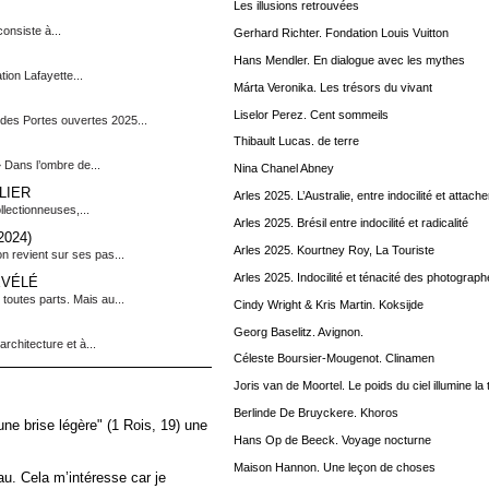
Les illusions retrouvées
onsiste à...
Gerhard Richter. Fondation Louis Vuitton
Hans Mendler. En dialogue avec les mythes
ion Lafayette...
Márta Veronika. Les trésors du vivant
Liselor Perez. Cent sommeils
des Portes ouvertes 2025...
Thibault Lucas. de terre
» Dans l’ombre de...
Nina Chanel Abney
LIER
Arles 2025. L’Australie, entre indocilité et attac
lectionneuses,...
Arles 2025. Brésil entre indocilité et radicalité
024)
Arles 2025. Kourtney Roy, La Touriste
n revient sur ses pas...
Arles 2025. Indocilité et ténacité des photograp
ÉVÉLÉ
outes parts. Mais au...
Cindy Wright & Kris Martin. Koksijde
Georg Baselitz. Avignon.
chitecture et à...
Céleste Boursier-Mougenot. Clinamen
Joris van de Moortel. Le poids du ciel illumine la 
Berlinde De Bruyckere. Khoros
une brise légère" (1 Rois, 19) une
Hans Op de Beeck. Voyage nocturne
Maison Hannon. Une leçon de choses
eau. Cela m’intéresse car je