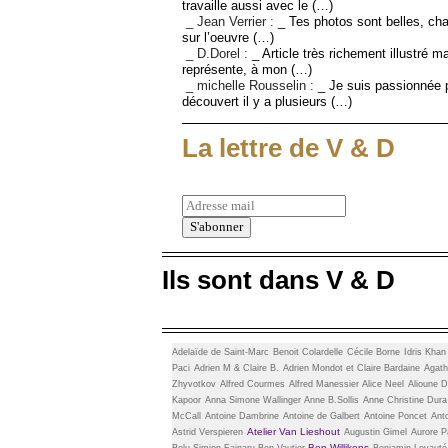
travaille aussi avec le (…)
_ Jean Verrier :
_ Tes photos sont belles, cha
sur l’oeuvre (…)
_ D.Dorel :
_ Article très richement illustré m
représente, à mon (…)
_ michelle Rousselin :
_ Je suis passionnée p
découvert il y a plusieurs (…)
La lettre de V & D
Ils sont dans V & D
Adelaïde de Saint-Marc
Benoit Colardelle
Cécile Borne
Idris Kha
Paci
Adrien M & Claire B.
Adrien Mondot et Claire Bardaine
Agath
Zhyvotkov
Alfred Courmes
Alfred Manessier
Alice Neel
Alioune D
Kapoor
Anna Simone Wallinger
Anne B.Sollis
Anne Christine Dura
McCall
Antoine Dambrine
Antoine de Galbert
Antoine Poncet
Ant
Atelier Van Lieshout
Astrid Verspieren
Augustin Gimel
Aurore Pa
Ben Willikens
Belu-Simion Fainaru
Ben Vautier
Benjamin Loyauté