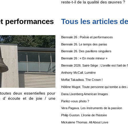
reste-t-il de la qualité des œuvres ?
et performances
Tous les articles d
Biennale 26 : Poésie et performances
Biennale 26. Le temps des parias
Biennale 26. Des pavillons singuliers
Biennale 26 : « En mode mineur »
Biennale 2026. Saint-Siège : L’oreille est l’œil de 
Anthony McCall. Lumière
Moffat Takadiwa. The Crown !
Hélène Mugot. Toute personne qui tombe a des a
toutes deux essentielles pour
Dana Lixenberg American Images
 d’ écoute et de joie / une
Parlez-vous photo ?
Vera Pagava. Les instruments de la passion
Philip Guston. L’ironie de l’histoire
Mickalene Thomas. All About Love