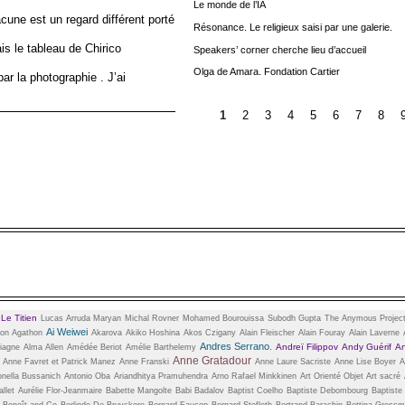
Le monde de l’IA
cune est un regard différent porté
Résonance. Le religieux saisi par une galerie.
ais le tableau de Chirico
Speakers’ corner cherche lieu d’accueil
Olga de Amara. Fondation Cartier
ar la photographie . J’ai
1
2
3
4
5
6
7
8
Le Titien
n
Lucas Arruda
Maryan
Michal Rovner
Mohamed Bourouissa
Subodh Gupta
The Anymous Projec
Ai Weiwei
on Agathon
Akarova
Akiko Hoshina
Akos Czigany
Alain Fleischer
Alain Fouray
Alain Laverne
Andres Serrano.
Andreï Filippov
Andy Guérif
An
iagne
Alma Allen
Amédée Beriot
Amélie Barthelemy
Anne Gratadour
Anne Favret et Patrick Manez
Anne Franski
Anne Laure Sacriste
Anne Lise Boyer
A
onella Bussanich
Antonio Oba
Ariandhitya Pramuhendra
Arno Rafael Minkkinen
Art Orienté Objet
Art sacré
llet
Aurélie Flor-Jeanmaire
Babette Mangolte
Babi Badalov
Baptist Coelho
Baptiste Debombourg
Baptiste
Benoît and Co
Berlinde De Bruyckere
Bernard Faucon
Bernard Stofleth
Bertrand Barachin
Bettina Gross