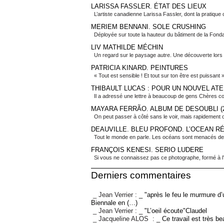
LARISSA FASSLER. ÉTAT DES LIEUX
L’artiste canadienne Larissa Fassler, dont la pratique c
MERIEM BENNANI. SOLE CRUSHING
Déployée sur toute la hauteur du bâtiment de la Fondat
LIV MATHILDE MÉCHIN
Un regard sur le paysage autre. Une découverte lors 
PATRICIA KINARD. PEINTURES
« Tout est sensible ! Et tout sur ton être est puissant 
THIBAULT LUCAS : POUR UN NOUVEL ATE
Il a adressé une lettre à beaucoup de gens Chères col
MAYARA FERRÃO. ALBUM DE DESOUBLI (2
On peut passer à côté sans le voir, mais rapidement o
DEAUVILLE. BLEU PROFOND. L’OCEAN R
Tout le monde en parle. Les océans sont menacés de t
FRANÇOIS KENESI. SERIO LUDERE
Si vous ne connaissez pas ce photographe, formé à l’ar
Derniers commentaires
_ Jean Verrier :
_ "après le feu le murmure d’
Biennale en (…)
_ Jean Verrier :
_ "L’oeil écoute"Claudel
_ Jacqueline ALOS :
_ Ce travail est très b