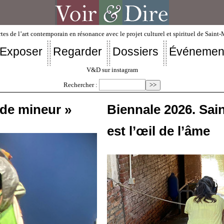
tes de l’art contemporain en résonance avec le projet culturel et spirituel de Saint
Exposer
Regarder
Dossiers
Événemen
V&D sur instagram
Rechercher :
ode mineur »
Biennale 2026. Saint
est l’œil de l’âme