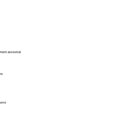
hement ancestral
hes
terre