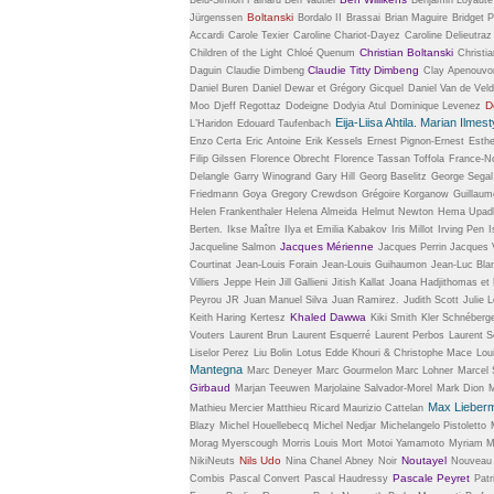
Boltanski
Jürgenssen
Bordalo II
Brassai
Brian Maguire
Bridget P
Accardi
Carole Texier
Caroline Chariot-Dayez
Caroline Delieutraz
Christian Boltanski
Children of the Light
Chloé Quenum
Christi
Claudie Titty Dimbeng
Daguin
Claudie Dimbeng
Clay Apenouvo
Daniel Buren
Daniel Dewar et Grégory Gicquel
Daniel Van de Vel
D
Moo
Djeff Regottaz
Dodeigne
Dodyia Atul
Dominique Levenez
Eija-Liisa Ahtila. Marian Ilmes
L’Haridon
Edouard Taufenbach
Enzo Certa
Eric Antoine
Erik Kessels
Ernest Pignon-Ernest
Esthe
Filip Gilssen
Florence Obrecht
Florence Tassan Toffola
France-No
Delangle
Garry Winogrand
Gary Hill
Georg Baselitz
George Segal
Friedmann
Goya
Gregory Crewdson
Grégoire Korganow
Guillaum
Helen Frankenthaler
Helena Almeida
Helmut Newton
Hema Upad
Berten.
Ikse Maître
Ilya et Emilia Kabakov
Iris Millot
Irving Pen
I
Jacques Mérienne
Jacqueline Salmon
Jacques Perrin
Jacques V
Courtinat
Jean-Louis Forain
Jean-Louis Guihaumon
Jean-Luc Bla
Villiers
Jeppe Hein
Jill Gallieni
Jitish Kallat
Joana Hadjithomas et K
Peyrou
JR
Juan Manuel Silva
Juan Ramirez.
Judith Scott
Julie 
Khaled Dawwa
Keith Haring
Kertesz
Kiki Smith
Kler Schnéberg
Vouters
Laurent Brun
Laurent Esquerré
Laurent Perbos
Laurent 
Liselor Perez
Liu Bolin
Lotus Edde Khouri & Christophe Mace
Lou
Mantegna
Marc Deneyer
Marc Gourmelon
Marc Lohner
Marcel 
Girbaud
Marjan Teeuwen
Marjolaine Salvador-Morel
Mark Dion
M
Max Lieber
Mathieu Mercier
Matthieu Ricard
Maurizio Cattelan
Blazy
Michel Houellebecq
Michel Nedjar
Michelangelo Pistoletto
Morag Myerscough
Morris Louis
Mort
Motoi Yamamoto
Myriam M
Nils Udo
Noutayel
NikiNeuts
Nina Chanel Abney
Noir
Nouveau
Pascale Peyret
Combis
Pascal Convert
Pascal Haudressy
Patr