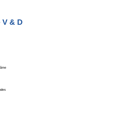
e V & D
l’âme
iles