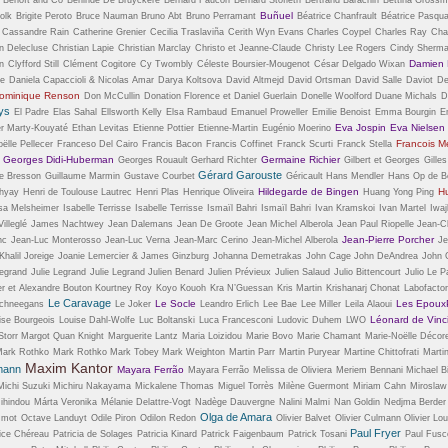
Buñuel
olk
Brigite Peroto
Bruce Nauman
Bruno Abt
Bruno Perramant
Béatrice Chanfrault
Béatrice Pasqua
Cassandre Rain
Catherine Grenier
Cecilia Traslaviña
Cerith Wyn Evans
Charles Coypel
Charles Ray
Cha
an Delecluse
Christian Lapie
Christian Marclay
Christo et Jeanne-Claude
Christy Lee Rogers
Cindy Sherm
Damien H
n
Clyfford Still
Clément Cogitore
Cy Twombly
Céleste Boursier-Mougenot
César Delgado Wixan
de
Daniela Capaccioli & Nicolas Amar
Darya Koltsova
David Altmejd
David Ortsman
David Salle
Daviot
De
ominique Renson
Don McCullin
Donation Florence et Daniel Guerlain
Donelle Woolford
Duane Michals
D
tys
El Padre
Elas Sahal
Ellsworth Kelly
Elsa Rambaud
Emanuel Proweller
Emilie Benoist
Emma Bourgin
E
Eva Jospin
Eva Nielsen
r Marty-Kouyaté
Ethan Levitas
Etienne Pottier
Etienne-Martin
Eugénio Moerino
Francois M
ëlle Pellecer
Franceso Del Cairo
Francis Bacon
Francis Coffinet
Franck Scurti
Franck Stella
Georges Didi-Huberman
Germaine Richier
Georges Rouault
Gerhard Richter
Gilbert et Georges
Gilles
Gérard Garouste
e Bresson
Guillaume Marmin
Gustave Courbet
Géricault
Hans Mendler
Hans Op de B
Hildegarde de Bingen
H
hyay
Henri de Toulouse Lautrec
Henri Plas
Henrique Oliveira
Huang Yong Ping
sa Melsheimer
Isabelle Terrisse
Isabelle Terrisse
Ismaïl Bahri
Ismaïl Bahri
Ivan Kramskoi
Ivan Martel
Iwaj
illeglé
James Nachtwey
Jean Dalemans
Jean De Groote
Jean Michel Alberola
Jean Paul Riopelle
Jean-Ch
Jean-Pierre Porcher
nc
Jean-Luc Monterosso
Jean-Luc Verna
Jean-Marc Cerino
Jean-Michel Alberola
Je
halil Joreige
Joanie Lemercier & James Ginzburg
Johanna Demetrakas
John Cage
John DeAndrea
John 
Legrand
Julie Legrand
Julie Legrand
Julien Benard
Julien Prévieux
Julien Salaud
Julio Bittencourt
Julio Le P
er et Alexandre Bouton
Kourtney Roy
Koyo Kouoh
Kra N’Guessan
Kris Martin
Krishanarj Chonat
Labofacto
Le Caravage
Le Socle
Les Epoux
Schneegans
Le Joker
Leandro Erlich
Lee Bae
Lee Miller
Leila Alaoui
Léonard de Vinc
ise Bourgeois
Louise Dahl-Wolfe
Luc Boltanski
Luca Francesconi
Ludovic Duhem
LWO
Storr
Margot Quan Knight
Marguerite Lantz
Maria Loizidou
Marie Bovo
Marie Chamant
Marie-Noëlle Décor
ark Rothko
Mark Rothko
Mark Tobey
Mark Weighton
Martin Parr
Martin Puryear
Martine Chittofrati
Marti
Maxim Kantor
mann
Mayara Ferrão
Mayara Ferrão
Melissa de Oliviera
Meriem Bennani
Michael B
Michi Suzuki
Michiru Nakayama
Mickalene Thomas
Miguel Torrès
Milène Guermont
Miriam Cahn
Miroslaw
ihindou
Márta Veronika
Mélanie Delattre-Vogt
Nadège Dauvergne
Nalini Malmi
Nan Goldin
Nedjma Berder
Olga de Amara
 mot
Octave Landuyt
Odile Piron
Odilon Redon
Olivier Balvet
Olivier Culmann
Olivier Lou
Paul Fryer
ice Chéreau
Patricia de Solages
Patricia Kinard
Patrick Faigenbaum
Patrick Tosani
Paul Fus